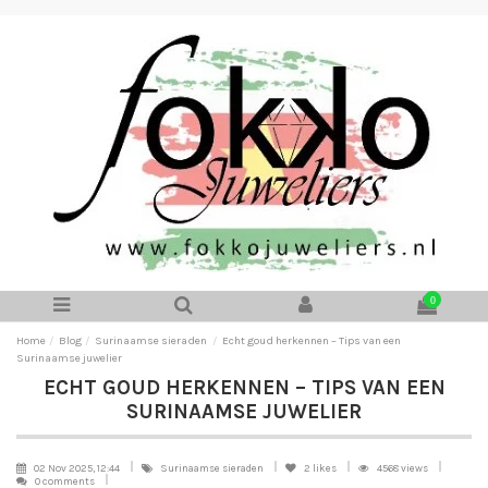
0
Home
Blog
Surinaamse sieraden
Echt goud herkennen – Tips van een
Surinaamse juwelier
ECHT GOUD HERKENNEN – TIPS VAN EEN
SURINAAMSE JUWELIER
02 Nov 2025, 12:44
Surinaamse sieraden
2
likes
4568 views
0 comments