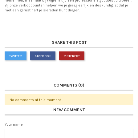
herkennen, maar laat bij twijfel altijd een professionele goudtest uitvoeren.
Bij onze verkooppunten helpen we je graag eerlijk en deskundig, zodat je
met een gerust hart je sieraden kunt dragen.
SHARE THIS POST
TWITTER
FACEBOOK
PINTEREST
COMMENTS (0)
No comments at this moment
NEW COMMENT
Your name