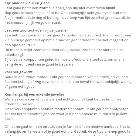
Kijk naar de kleur en glans
Echt goud heeft een warme, diepe glans die niet overdreven blinkt.
Nep goud is vaak te geel of te fel. Ook belangrijk: echt goud verkleurt niet.
Als je merkt dat je ring of ketting na verloop van tijd zwart of groen wordt, is
het waarschijnlijk verguld metaal.
Laat een zuurtest doen bij de juwelier
Een betrouwbare manier om goud te testen is de zuurtest. Hierbij wordt een
klein krasje gemaakt op het sieraad en gecontroleerd hoe het reageert op
een speciaal zuur.
Dit moet je altijd laten doen door een juwelier, zodat je het sieraad niet
beschadigt.
Bij onze verkooppunten gebruiken we professionele testsets om snel en
veilig de echtheid van je goud te bepalen.
Voel het gewicht
Goud is een zwaar metaal. Echt gouden sieraden voelen stevig en vol aan.
Als een ketting of
ring
opvallend licht is, dan bevat het waarschijnlijk weinig
of geen echt goud.
Kom langs bij een erkende juwelier
Wil je zeker weten of jouw sieraad echt goud is? Laat het testen bij een
erkende juwelier.
Onze verkooppunten hebben moderne apparatuur om goud te analyseren
zonder het te beschadigen. Zo weet je binnen enkele minuten wat je écht
bezit.
Of het nu gaat om een erfstuk van je familie of een nieuwe aankoop. Het is
belangrijk om te weten of je goud echt is. Gebruik deze tips om nep goud te