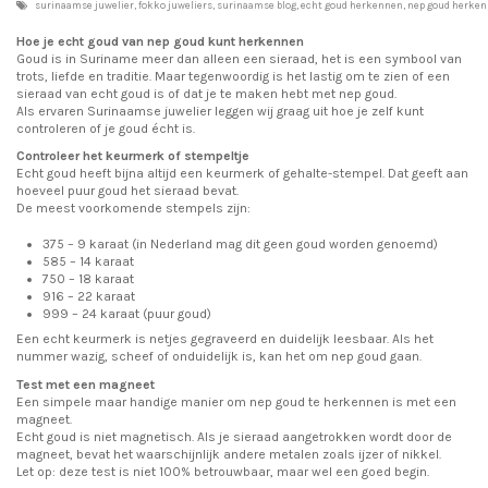
surinaamse juwelier, fokko juweliers, surinaamse blog, echt goud herkennen, nep goud herkenne
Hoe je echt goud van nep goud kunt herkennen
Goud is in Suriname meer dan alleen een sieraad, het is een symbool van
trots, liefde en traditie. Maar tegenwoordig is het lastig om te zien of een
sieraad van echt goud is of dat je te maken hebt met nep goud.
Als ervaren Surinaamse juwelier leggen wij graag uit hoe je zelf kunt
controleren of je goud écht is.
Controleer het keurmerk of stempeltje
Echt goud heeft bijna altijd een keurmerk of gehalte-stempel. Dat geeft aan
hoeveel puur goud het sieraad bevat.
De meest voorkomende stempels zijn:
375 – 9 karaat (in Nederland mag dit geen goud worden genoemd)
585 – 14 karaat
750 – 18 karaat
916 – 22 karaat
999 – 24 karaat (puur goud)
Een echt keurmerk is netjes gegraveerd en duidelijk leesbaar. Als het
nummer wazig, scheef of onduidelijk is, kan het om nep goud gaan.
Test met een magneet
Een simpele maar handige manier om nep goud te herkennen is met een
magneet.
Echt goud is niet magnetisch. Als je sieraad aangetrokken wordt door de
magneet, bevat het waarschijnlijk andere metalen zoals ijzer of nikkel.
Let op: deze test is niet 100% betrouwbaar, maar wel een goed begin.