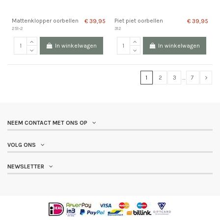
Mattenklopper oorbellen
Piet piet oorbellen
€ 39,95
€ 39,95
251-2
312
In winkelwagen
In winkelwagen
1
2
3
…
7
Edelmetaal
NEEM CONTACT MET ONS OP
14K geelgoud
6
18k geelgoud
4
VOLG ONS
925 zilver
42
925 zilver (rosé verguld)
1
NEWSLETTER
925 zilver verguld
24
Bi-color (925 zilver verguld)
4
Prijs