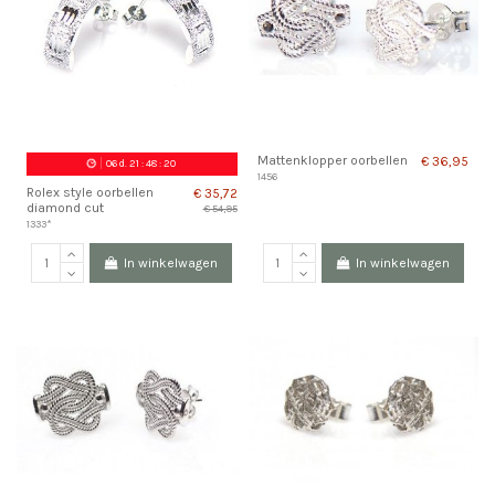
Mattenklopper oorbellen
€ 36,95
06
d.
21
:
48
:
20
1456
Rolex style oorbellen
€ 35,72
diamond cut
€ 54,95
1333*
In winkelwagen
In winkelwagen