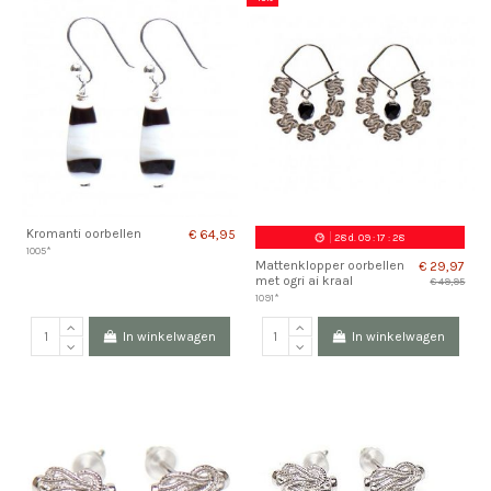
Kromanti oorbellen
€ 64,95
28
d.
09
:
17
:
28
1005*
Mattenklopper oorbellen
€ 29,97
met ogri ai kraal
€ 49,95
1091*
In winkelwagen
In winkelwagen