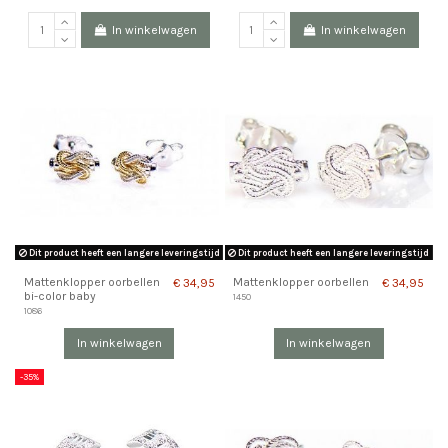
In winkelwagen
In winkelwagen
Dit product heeft een langere leveringstijd
Dit product heeft een langere leveringstijd
Mattenklopper oorbellen
Mattenklopper oorbellen
€ 34,95
€ 34,95
bi-color baby
1450
1086
In winkelwagen
In winkelwagen
-35%