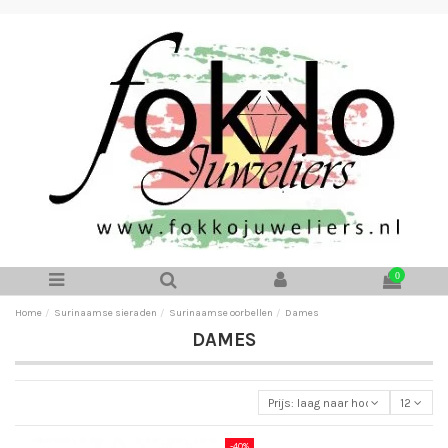
0
Home
Surinaamse sieraden
Surinaamse oorbellen
Dames
DAMES
Prijs: laag naar hoog
12
-40%