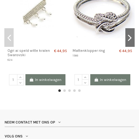
Ogri ai speld witte kralen
Mattenklopper ring
€ 44,95
€ 44,95
Swarovski
1566
824
In winkelwagen
In winkelwagen
NEEM CONTACT MET ONS OP
VOLG ONS