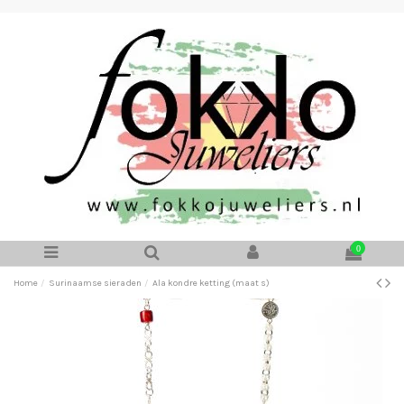
0
Home
Surinaamse sieraden
Ala kondre ketting (maat s)