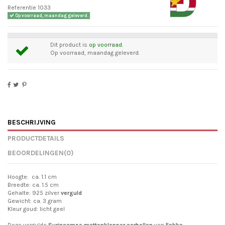
Referentie
1033
Op voorraad, maandag geleverd.
Dit product is
op voorraad.
Op voorraad, maandag geleverd.
BESCHRIJVING
PRODUCTDETAILS
BEOORDELINGEN
(0)
Hoogte: ca. 1.1 cm
Breedte: ca. 1.5 cm
Gehalte: 925 zilver
verguld
Gewicht: ca. 3 gram
Kleur goud: licht geel
Deze vergulde
Surinaamse mattenklopper oorbellen
van
Fokko