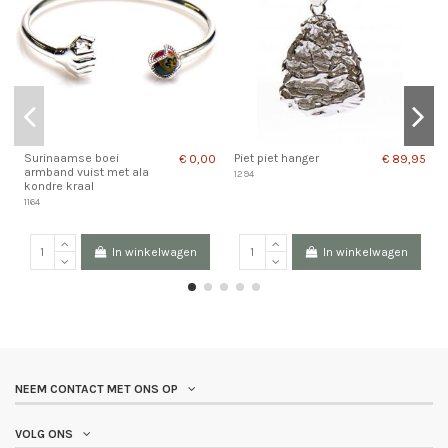
Surinaamse boei
Piet piet hanger
€ 0,00
€ 89,95
armband vuist met ala
1294
kondre kraal
1164
In winkelwagen
In winkelwagen
NEEM CONTACT MET ONS OP
VOLG ONS