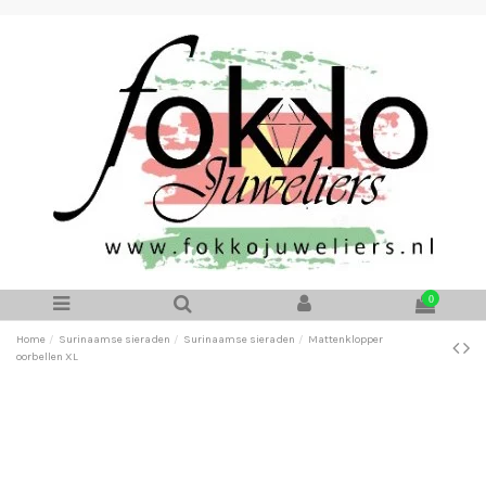
0
Home
Surinaamse sieraden
Surinaamse sieraden
Mattenklopper
oorbellen XL