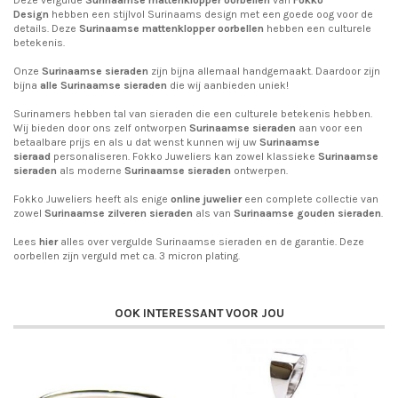
Design
hebben een stijlvol Surinaams design met een goede oog voor de
details. Deze
Surinaamse mattenklopper oorbellen
hebben een culturele
betekenis.
Onze
Surinaamse sieraden
zijn bijna allemaal handgemaakt. Daardoor zijn
bijna
alle Surinaamse sieraden
die wij aanbieden uniek!
Surinamers hebben tal van sieraden die een culturele betekenis hebben.
Wij bieden door ons zelf ontworpen
Surinaamse sieraden
aan voor een
betaalbare prijs en als u dat wenst kunnen wij uw
Surinaamse
sieraad
personaliseren. Fokko Juweliers kan zowel klassieke
Surinaamse
sieraden
als moderne
Surinaamse sieraden
ontwerpen.
Fokko Juweliers heeft als enige
online juwelier
een complete collectie van
zowel
Surinaamse zilveren sieraden
als van
Surinaamse gouden sieraden
.
Lees
hier
alles over vergulde Surinaamse sieraden en de garantie. Deze
oorbellen zijn verguld met ca. 3 micron plating.
OOK INTERESSANT VOOR JOU