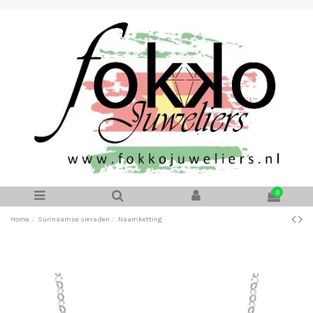
0
Home
Surinaamse sieraden
Naamketting