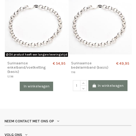
Dit product heeft een langere leveringstijd
Surinaamse
Surinaamse
€ 54,95
€ 49,95
enkelband/voetketting
bedelarmband (basis)
(basis)
1116
1296
In winkelwagen
In winkelwagen
NEEM CONTACT MET ONS OP
VOLG ONS