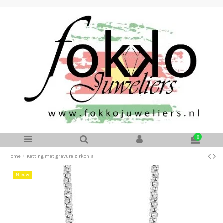
0
Home
Ketting met gravure zirkonia
Nieuw