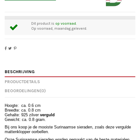
Dit product is
op voorraad.
Op voorraad, maandag geleverd.
BESCHRIJVING
PRODUCTDETAILS
BEOORDELINGEN
(0)
Hoogte: ca. 0.6 cm
Breedte: ca. 0.8 cm
Gehalte: 925 zilver
verguld
Gewicht: ca. 0.8 gram.
Bij ons koop je de mooiste Surinaamse sieraden, zoals deze vergulde
mattenklopper oorbellen.
Onze Surinaamse sieraden worden gemaakt van de beste materialen,