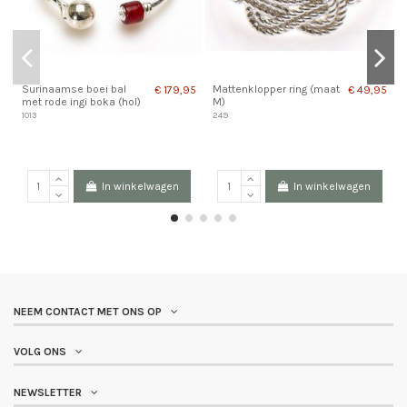
Surinaamse boei bal
Mattenklopper ring (maat
€ 179,95
€ 49,95
met rode ingi boka (hol)
M)
1013
249
In winkelwagen
In winkelwagen
NEEM CONTACT MET ONS OP
VOLG ONS
NEWSLETTER