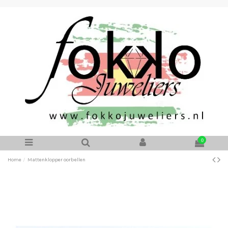
0
Home
Mattenklopper oorbellen